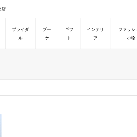
門店
ブライダ
ブー
ギフ
インテリ
ファッシ
ル
ケ
ト
ア
小物