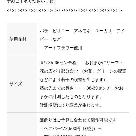
予めご了承くださいませ。
-:+:-:+:-:+:-:+:-:+:-:+:-:+:-+:-+:-+:-+:-+-:+:-:+:-:+:-:+:-:+:-:+:-:+:-
バラ ピオニー アネモネ ユーカリ アイ
使用花材
ビー など
アートフラワー使用
直径35-36センチ程 おおまかにリーフ・
花の広がり部分含む (お花、グリーンの配置
などにより若干の誤差が生じます)
サイズ
茎の先までの長さ・・・38-39センチ おお
まかに計測したものとなります。
計測場所により誤差が生じます。
髪飾りはご予算に合わせて製作可能です
・ヘアパーツ2,500円（税別）～