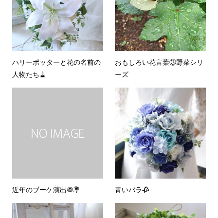
ハリーポッターと花の名前の
おもしろい花言葉③野菜シリ
人物たち🧹
ーズ
近年のブーケ演出👰💐
青いバラ🥀