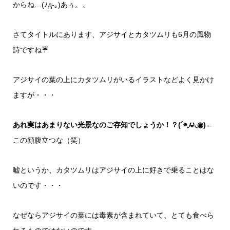
からね…(ﾉд-｡)あぅ。。
さてタイトルにあります、アジサイとカタツムリも6月の風物
詩ですね☔
アジサイの葉の上にカタツムリがいるイラストなどよく見かけ
ますが・・・
あれ実はあまりない光景なのご存知でしょうか！？(´◉◞౪◟◉)
←
この顔腹立つな（笑）
嘘というか、カタツムリはアジサイの上に好きで乗ることはな
いのです・・・
なぜならアジサイの葉には毒素が含まれていて、とても食べら